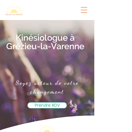
Kinésiologue à
Grézieu-la-Varenne
Soyez acteur de votre
changement
Prendre RDV