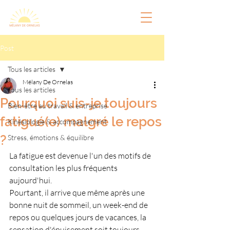
Post
Tous les articles
Mélany De Ornelas
Tous les articles
Pourquoi suis-je toujours
Bien-être au travail & entreprise
fatigué(e) malgré le repos
Kinésiologie & accompagnement
?
Stress, émotions & équilibre
La fatigue est devenue l'un des motifs de 
consultation les plus fréquents 
aujourd'hui.
Pourtant, il arrive que même après une 
bonne nuit de sommeil, un week-end de 
repos ou quelques jours de vacances, la 
sensation d'épuisement soit toujours 